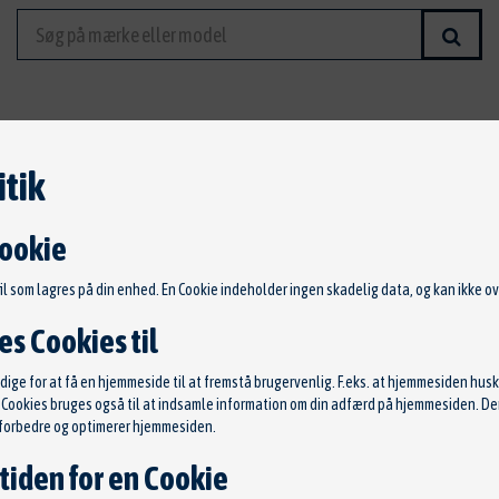
tik
hende biler
Cookie
VOLVO V40 D2
fil som lagres på din enhed. En Cookie indeholder ingen skadelig data, og kan ikke ove
s Cookies til
Årgang 2012
ge for at få en hjemmeside til at fremstå brugervenlig. F.eks. at hjemmesiden huske
Kilometer 66000
s. Cookies bruges også til at indsamle information om din adfærd på hjemmesiden. 
t forbedre og optimerer hjemmesiden.
tiden for en Cookie