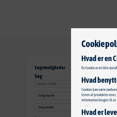
Cookiepoli
2 matc
Hvad er en 
Søgemuligheder
En Cookie er en lille data
Søg
Hvad benytte
Cookies kan være nødvendi
listen af produkter vise
information bruges til a
Hvad er leve