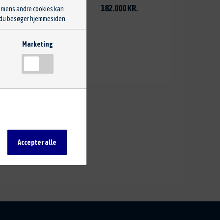
182.000 KR.
, mens andre cookies kan
ng du besøger hjemmesiden.
Marketing
tter. Hvordan du præcist
meside. Data som
Accepter alle
s kan de blokeres i din
jor-browsers
.
 link og fravælge