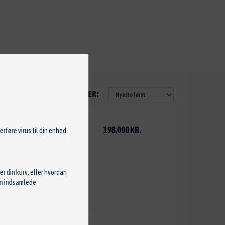
SORTER:
198.000 KR.
rføre virus til din enhed.
r din kurv, eller hvordan
Den indsamlede